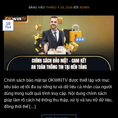
ĐĂNG VÀO
THÁNG 4 18, 2026
BỞI
ADMIN
18
Th4
Chính sách bảo mật tại OKWINTV được thiết lập với mục
tiêu bảo vệ tối đa sự riêng tư và dữ liệu cá nhân của người
dùng trong suốt quá trình truy cập. Nội dung chính sách
giúp làm rõ cách hệ thống thu thập, xử lý và lưu trữ dữ liệu,
đồng thời thể […]