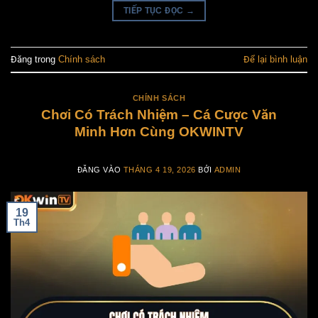
TIẾP TỤC ĐỌC
→
Đăng trong
Chính sách
Để lại bình luận
CHÍNH SÁCH
Chơi Có Trách Nhiệm – Cá Cược Văn
Minh Hơn Cùng OKWINTV
ĐĂNG VÀO
THÁNG 4 19, 2026
BỞI
ADMIN
19
Th4