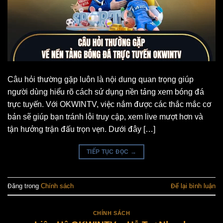
Câu hỏi thường gặp luôn là nội dung quan trọng giúp
người dùng hiểu rõ cách sử dụng nền tảng xem bóng đá
trực tuyến. Với OKWINTV, việc nắm được các thắc mắc cơ
bản sẽ giúp bạn tránh lỗi truy cập, xem live mượt hơn và
tận hưởng trận đấu trọn vẹn. Dưới đây […]
TIẾP TỤC ĐỌC
→
Đăng trong
Chính sách
Để lại bình luận
CHÍNH SÁCH